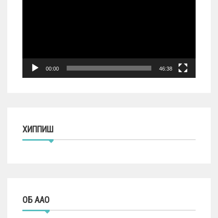
00:00
46:38
ХИППИШ
ОБ ААО