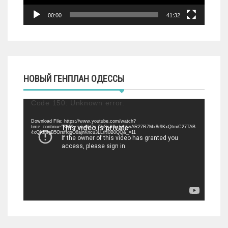
00:00
41:32
НОВЫЙ ГЕНПЛАН ОДЕССЫ
Видеоплеер
Code 150: Unknown error.
Download File: https://www.youtube.com/watch?
time_continue=881&v=wu6kOu_5hSc&fbclid=IwAR27R7Mx8r9KxQtmiC27TAB
4xQKfnIgB5OrsffqgO8ajnKncu3LLrN0B0QQ&_=11