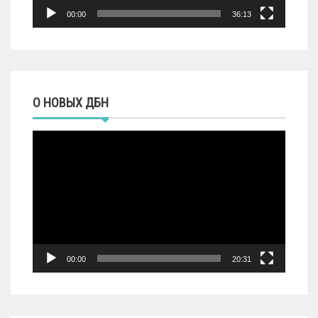
00:00
36:13
О НОВЫХ ДБН
Видеоплеер
00:00
20:31