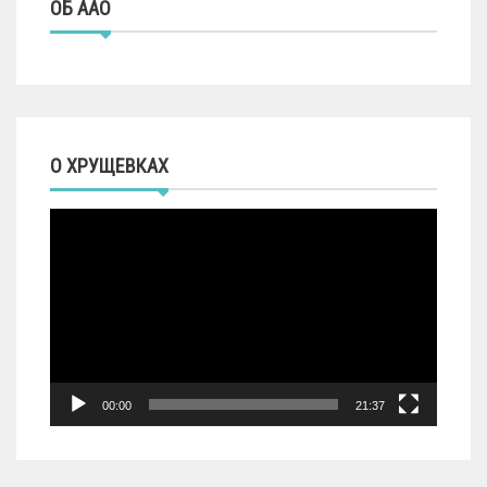
ОБ ААО
О ХРУЩЕВКАХ
Видеоплеер
00:00
21:37