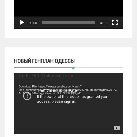
00:00
41:32
НОВЫЙ ГЕНПЛАН ОДЕССЫ
Видеоплеер
Code 150: Unknown error.
Download File: https://www.youtube.com/watch?
time_continue=881&v=wu6kOu_5hSc&fbclid=IwAR27R7Mx8r9KxQtmiC27TAB
4xQKfnIgB5OrsffqgO8ajnKncu3LLrN0B0QQ&_=11