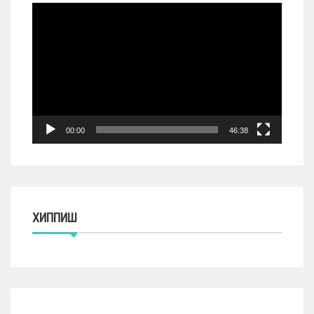
Видеоплеер
00:00
46:38
ХИППИШ